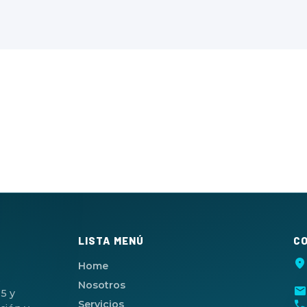
LISTA MENÚ
C
location_on
Home
,
Nosotros
mail
5 y
call
Servicios