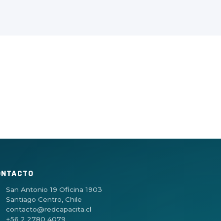
ONTACTO
San Antonio 19 Oficina 1903
Santiago Centro, Chile
contacto@redcapacita.cl
+56 2 2780 4079