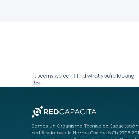
It seems we can't find what you're looking
for.
Somos un Organismo Técnico de Capacitación
certificado bajo la Norma Chilena NCh 2728:201